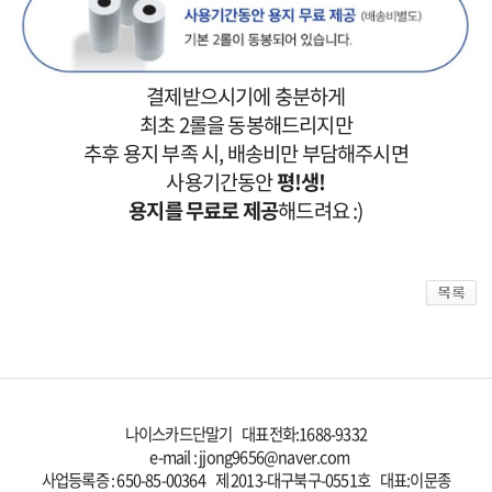
결제받으시기에 충분하게
최초 2롤을 동봉해드리지만
추후 용지 부족 시, 배송비만 부담해주시면
사용기간동안
평!생!
용지를 무료로 제공
해드려요 :)
나이스카드단말기 대표전화:
1688-9332
e-mail : jjong9656@naver.com
사업등록증 : 650-85-00364 제 2013-대구북구-0551호 대표:이문종