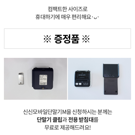
컴팩트한 사이즈로
휴대하기에 매우 편리해요
･ᴗ･
※ 증정품 ※
신신모바일단말기M을 신청하시는 분께는
단말기 클립
과
전용 받침대
를
무료로 제공해드려요!