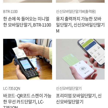
BTR-1100
신신모바일단말기M(출력용)
한 손에 쏙 들어오는 미니멀
용지 출력까지 가능한 모바
한 모바일단말기, BTR-1100
일단말기, 신신모바일단말기
M
LC-7351QN
신신모바일단말기
바코드·QR코드 스캔이 가능
프리미엄 모바일단말기, 신
한 무선 카드단말기, LC-
신모바일단말기
7351QN