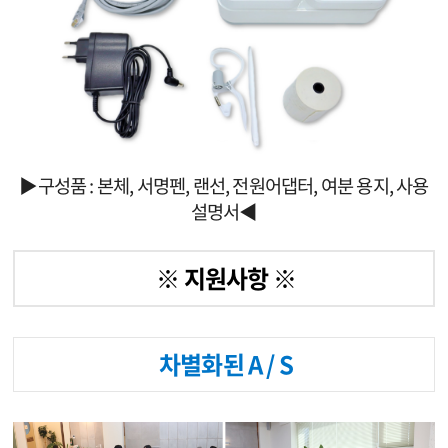
▶구성품 : 본체, 서명펜, 랜선, 전원어댑터, 여분 용지, 사용
설명서◀
※ 지원사항 ※
차별화된 A / S