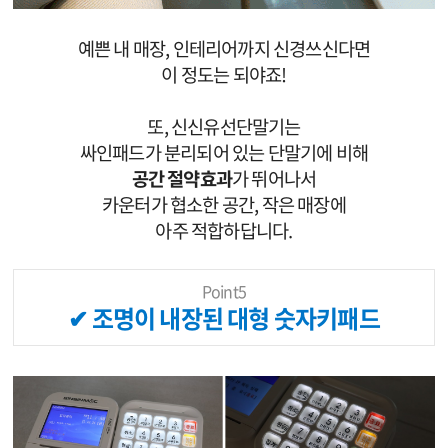
예쁜 내 매장, 인테리어까지 신경쓰신다면
이 정도는 되야죠!
또, 신신유선단말기는
싸인패드가 분리되어 있는 단말기에 비해
공간 절약효과
가 뛰어나서
카운터가 협소한 공간, 작은 매장에
아주 적합하답니다.
Point5
✔ 조명이 내장된 대형 숫자키패드