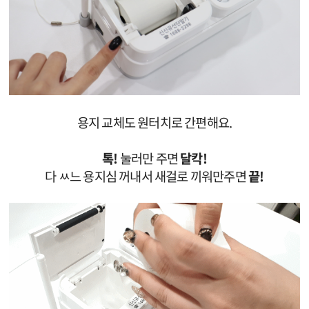
용지 교체도 원터치로 간편해요.
톡!
눌러만 주면
달칵!
다 ㅆ느 용지심 꺼내서 새걸로 끼워만주면
끝!