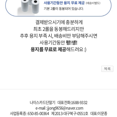
결제받으시기에 충분하게
최초 2롤을 동봉해드리지만
추후 용지 부족 시, 배송비만 부담해주시면
사용기간동안
평!생!
용지를 무료로 제공
해드려요 :)
나이스카드단말기 대표전화:
1688-9332
e-mail : jjong9656@naver.com
사업등록증 : 650-85-00364 제 2013-대구북구-0551호 대표:이문종